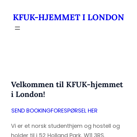
Skip
KFUK-HJEMMET I LONDON
to
content
Velkommen til KFUK-hjemmet
i London!
SEND BOOKINGFORESPØRSEL HER
Vi er et norsk studenthjem og hostell og
holder til i 52 Holland Park, W11 3RS.