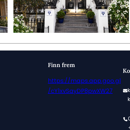
Finn frem
Ko
https://maps.app.goo.gl
/cY1xvSayDP8pwXW27