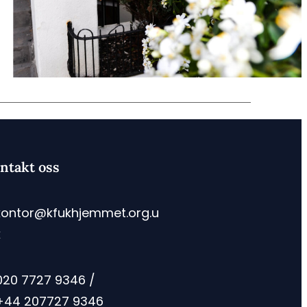
ntakt oss
kontor@kfukhjemmet.org.u
k
020 7727 9346 /
+44 207727 9346