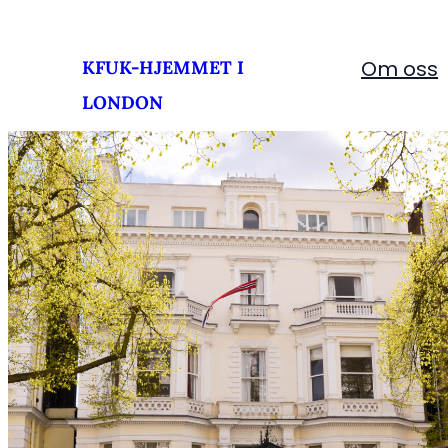
Skip
to
Om oss
KFUK-HJEMMET I
content
LONDON